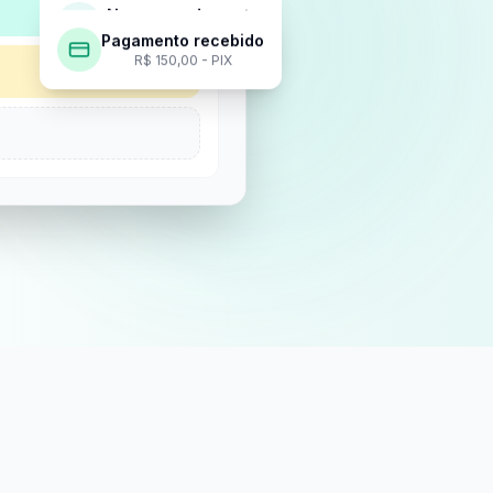
Novo agendamento
Cliente agendou sozinho
Pagamento recebido
R$ 150,00 - PIX