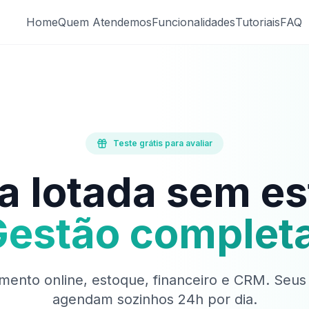
Home
Quem Atendemos
Funcionalidades
Tutoriais
FAQ
Teste grátis para avaliar
 lotada
sem es
estão complet
ento online, estoque, financeiro e CRM. Seus 
agendam sozinhos 24h por dia.