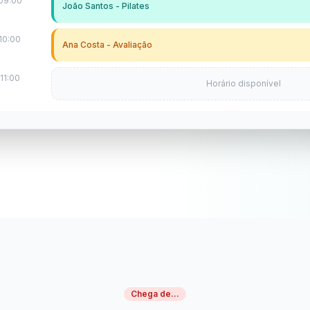
09:00
João Santos - Pilates
10:00
Ana Costa - Avaliação
11:00
Horário disponível
Chega de...