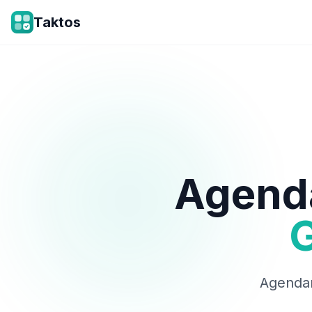
Taktos
Agenda
G
Agendam