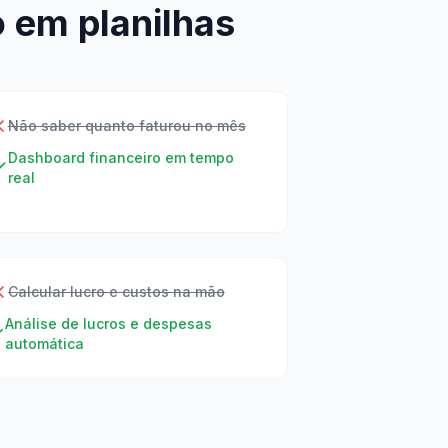
 em planilhas
Não saber quanto faturou no mês
Dashboard financeiro em tempo
real
Calcular lucro e custos na mão
Análise de lucros e despesas
automática